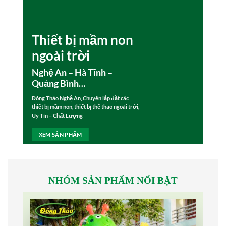
Thiết bị mầm non
T
ngoài trời
t
Nghệ An – Hà Tĩnh –
Ng
Quảng Bình…
Qu
Đông Thảo Nghệ An, Chuyên lắp đặt các
Thiế
thiết bị mầm non, thiết bị thể thao ngoài trời,
Nghệ
Uy Tín – Chất Lượng
mã, g
XEM SẢN PHẨM
X
NHÓM SẢN PHẨM NỔI BẬT