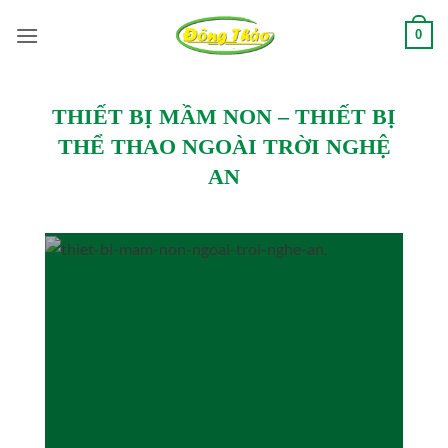
Bỏ
0
qua
nội
dung
THIẾT BỊ MẦM NON – THIẾT BỊ
THỂ THAO NGOÀI TRỜI NGHỆ
AN