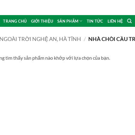
TRANG CHỦ
GIỚI THIỆU
SẢN PHẨM
TIN TỨC
LIÊN HỆ
NGOÀI TRỜI NGHỆ AN, HÀ TĨNH
/
NHÀ CHÒI CẦU T
g tìm thấy sản phẩm nào khớp với lựa chọn của bạn.