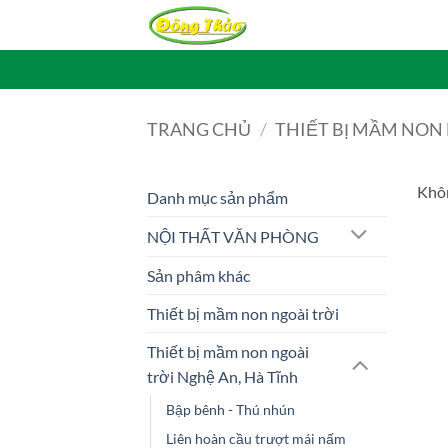
Bỏ
qua
nội
dung
TRANG CHỦ
/
THIẾT BỊ MẦM NON 
Khôn
Danh mục sản phẩm
NỘI THẤT VĂN PHÒNG
Sản phâm khác
Thiết bị mầm non ngoài trời
Thiết bị mầm non ngoài
trời Nghệ An, Hà Tĩnh
Bập bênh - Thú nhún
Liên hoàn cầu trượt mái nấm