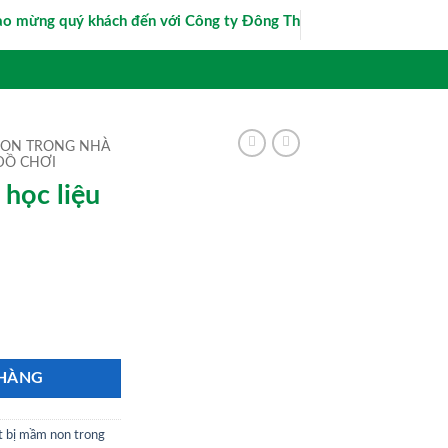
mừng quý khách đến với Công ty Đông Thảo - Hotline/Zalo tư vấn 
 NON TRONG NHÀ
 ĐỒ CHƠI
 học liệu
ả lựu số lượng
 HÀNG
t bị mầm non trong