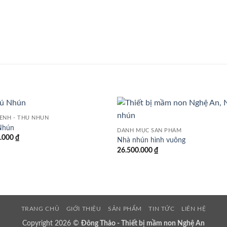
ÊNH - THÚ NHÚN
Nhún
DANH MỤC SẢN PHẨM
0.000
₫
Nhà nhún hình vuông
26.500.000
₫
TRANG CHỦ
GIỚI THIỆU
SẢN PHẨM
TIN TỨC
LIÊN HỆ
Copyright 2026 ©
Đông Thảo - Thiết bị mầm non Nghệ An