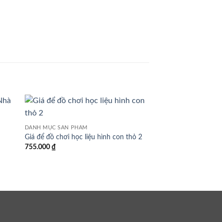
DANH MỤC SẢN PHẨM
DANH MỤC SẢN PHẨM
Giá để đồ chơi học liệu hình con thỏ 2
Giá để đồ chơi học li
755.000
₫