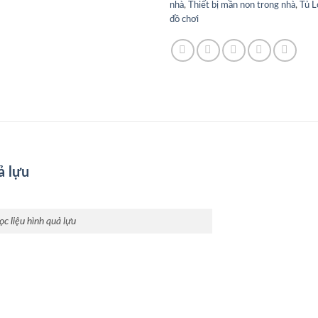
nhà
,
Thiết bị mần non trong nhà
,
Tủ L
đồ chơi
ả lựu
ọc liệu hình quả lựu