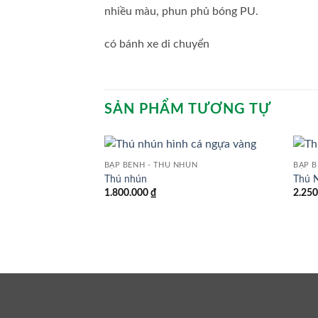
nhiều màu, phun phủ bóng PU.
có bánh xe di chuyển
SẢN PHẨM TƯƠNG TỰ
BẬP BÊNH - THÚ NHÚN
BẬP B
Thú nhún
Thú 
1.800.000
₫
2.25