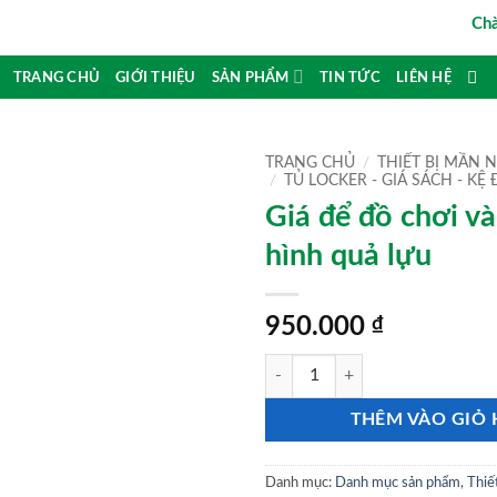
Chào 
TRANG CHỦ
GIỚI THIỆU
SẢN PHẨM
TIN TỨC
LIÊN HỆ
TRANG CHỦ
/
THIẾT BỊ MẦN
/
TỦ LOCKER - GIÁ SÁCH - KỆ
Giá để đồ chơi và
hình quả lựu
950.000
₫
Giá để đồ chơi và học liệu hình qu
THÊM VÀO GIỎ
Danh mục:
Danh mục sản phẩm
,
Thiế