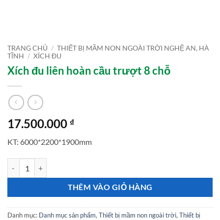
TRANG CHỦ
/
THIẾT BỊ MẦM NON NGOÀI TRỜI NGHỆ AN, HÀ
TĨNH
/
XÍCH ĐU
Xích đu liên hoàn cầu trượt 8 chỗ
17.500.000
₫
KT: 6000*2200*1900mm
Xích đu liên hoàn cầu trượt 8 chỗ số lượng
THÊM VÀO GIỎ HÀNG
Danh mục:
Danh mục sản phẩm
,
Thiết bị mầm non ngoài trời
,
Thiết bị