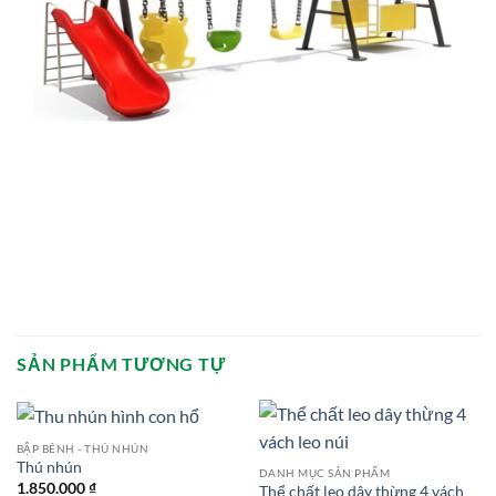
SẢN PHẨM TƯƠNG TỰ
BẬP BÊNH - THÚ NHÚN
Thú nhún
DANH MỤC SẢN PHẨM
1.850.000
₫
Thể chất leo dây thừng 4 vách